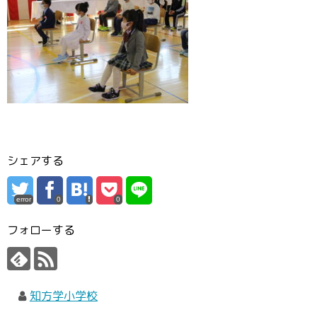
シェアする
error
0
0
フォローする
知方学小学校