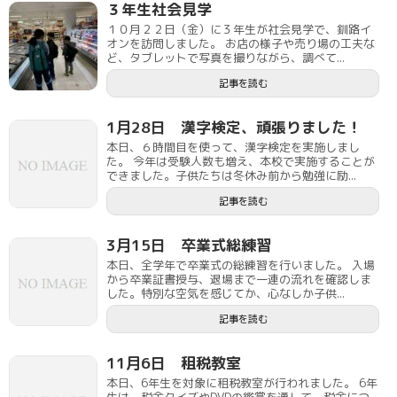
３年生社会見学
１０月２２日（金）に３年生が社会見学で、釧路イ
オンを訪問しました。 お店の様子や売り場の工夫な
ど、タブレットで写真を撮りながら、調べて...
記事を読む
1月28日 漢字検定、頑張りました！
本日、６時間目を使って、漢字検定を実施しまし
た。 今年は受験人数も増え、本校で実施することが
できました。子供たちは冬休み前から勉強に励...
記事を読む
3月15日 卒業式総練習
本日、全学年で卒業式の総練習を行いました。 入場
から卒業証書授与、退場まで一連の流れを確認しま
した。特別な空気を感じてか、心なしか子供...
記事を読む
11月6日 租税教室
本日、6年生を対象に租税教室が行われました。 6年