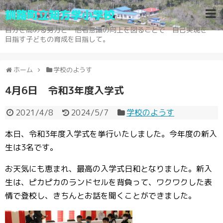
釧路町立知方学小学校
自分を高める努力と 他者意識の向上を図ることで 自己実現を
目指す子どもの育成を目指して。
ホーム
学校のようす
4月6日 令和3年度入学式
2021/4/8
2024/5/7
学校のようす
本日、令和3年度入学式を挙行いたしました。今年度の新入
生は3名です。
お天気にも恵まれ、最高の入学式日和となりました。新入
生は、ピカピカのランドセルを背負って、ワクワクした表
情で登校し、きちんとお話を聞くことができました。