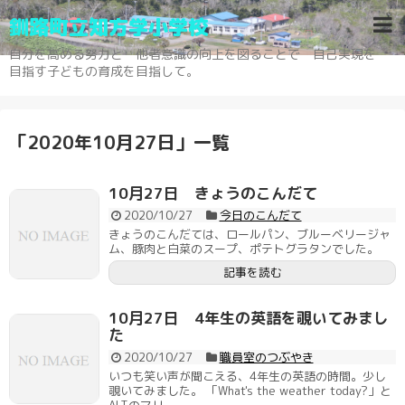
釧路町立知方学小学校
自分を高める努力と 他者意識の向上を図ることで 自己実現を
目指す子どもの育成を目指して。
「
2020年10月27日
」
一覧
10月27日 きょうのこんだて
2020/10/27
今日のこんだて
きょうのこんだては、ロールパン、ブルーベリージャ
ム、豚肉と白菜のスープ、ポテトグラタンでした。
記事を読む
10月27日 4年生の英語を覗いてみまし
た
2020/10/27
職員室のつぶやき
いつも笑い声が聞こえる、4年生の英語の時間。少し
覗いてみました。 「What's the weather today?」と
ALTのマリ...