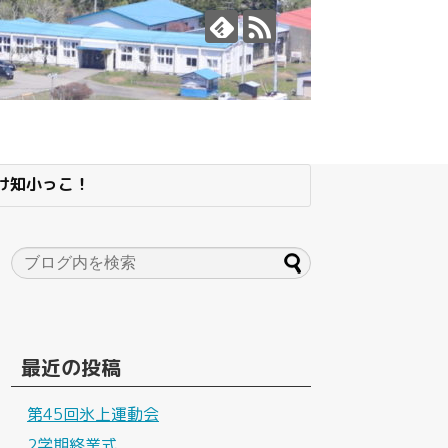
け知小っこ！
最近の投稿
第45回氷上運動会
2学期終業式