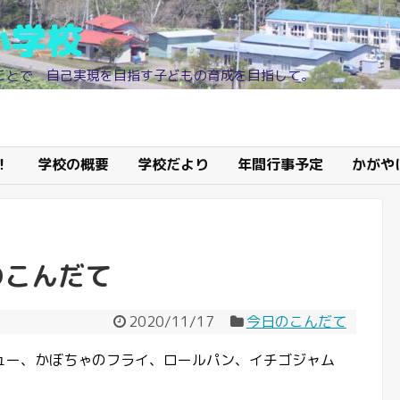
小学校
ことで 自己実現を目指す子どもの育成を目指して。
！
学校の概要
学校だより
年間行事予定
かがや
のこんだて
2020/11/17
今日のこんだて
ュー、かぼちゃのフライ、ロールパン、イチゴジャム