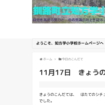
釧路町立知方学
自分を高める努力と 他者意識の向上を図る
ようこそ、知方学小学校ホームページへ
ホーム
今日のこんだて
11月17日 きょう
きょうのこんだては、 ほたてのシチ
でした。