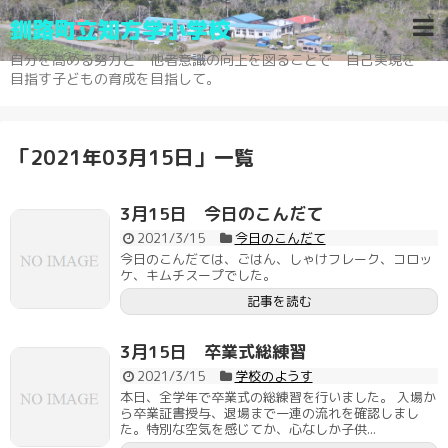
釧路町立知方学小学校
自分を高める努力と 他者意識の向上を図ることで 自己実現を
目指す子どもの育成を目指して。
「
2021年03月15日
」
一覧
3月15日 今日のこんだて
2021/3/15
今日のこんだて
今日のこんだては、ごはん、しゃけフレーク、コロッ
ケ、キムチスープでした。
記事を読む
3月15日 卒業式総練習
2021/3/15
学校のようす
本日、全学年で卒業式の総練習を行いました。 入場か
ら卒業証書授与、退場まで一連の流れを確認しまし
た。特別な空気を感じてか、心なしか子供...