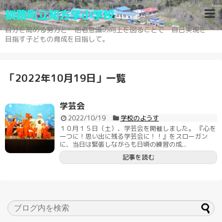
釧路町立知方学小学校
自分を高める努力と 他者意識の向上を図ることで 自己実現を
目指す子どもの育成を目指して。
「
2022年10月19日
」
一覧
学芸会
2022/10/19
学校のようす
１０月１５日（土）、学芸会を開催しました。 『心を
一つに！思い出に残る学芸会に！！』をスローガン
に、当日は緊張しながらも日頃の練習の成...
記事を読む