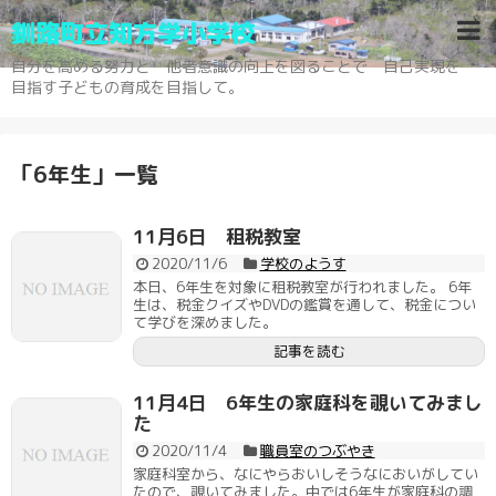
釧路町立知方学小学校
自分を高める努力と 他者意識の向上を図ることで 自己実現を
目指す子どもの育成を目指して。
「
6年生
」
一覧
11月6日 租税教室
2020/11/6
学校のようす
本日、6年生を対象に租税教室が行われました。 6年
生は、税金クイズやDVDの鑑賞を通して、税金につい
て学びを深めました。
記事を読む
11月4日 6年生の家庭科を覗いてみまし
た
2020/11/4
職員室のつぶやき
家庭科室から、なにやらおいしそうなにおいがしてい
たので、覗いてみました。中では6年生が家庭科の調