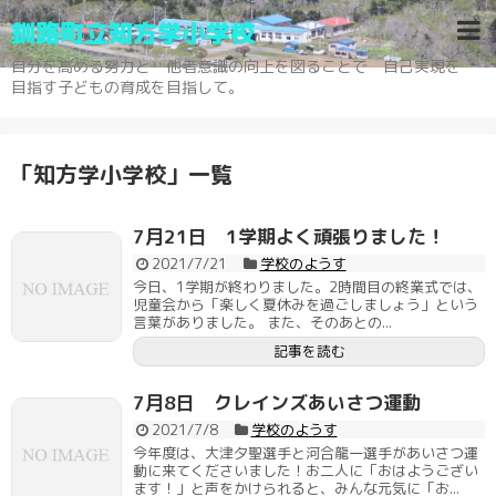
釧路町立知方学小学校
自分を高める努力と 他者意識の向上を図ることで 自己実現を
目指す子どもの育成を目指して。
「
知方学小学校
」
一覧
7月21日 1学期よく頑張りました！
2021/7/21
学校のようす
今日、1学期が終わりました。2時間目の終業式では、
児童会から「楽しく夏休みを過ごしましょう」という
言葉がありました。 また、そのあとの...
記事を読む
7月8日 クレインズあいさつ運動
2021/7/8
学校のようす
今年度は、大津夕聖選手と河合龍一選手があいさつ運
動に来てくださいました！お二人に「おはようござい
ます！」と声をかけられると、みんな元気に「お...